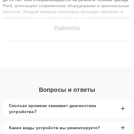
Pard, используют современное оборудование и оригинальные
запчасти. Каждый инженер регулярно проходит обучение и
сертификацию, что позволяет быстро и точноdiagnostikировать
поломки и восстанавливать технику с сохранением гарантии
Развернуть
до 3 лет. Наши мастера решают сложные случаи: от замены
матриц и материнских плат до ремонта после залития и
восстановления данных. Благодаря высокой квалификации и
ответственному подходу клиенты получают быстрый,
качественный ремонт и понятные объяснения по результатам
диагностики.
Вопросы и ответы
Сколько времени занимает диагностика
+
устройства?
+
Какие виды устройств вы ремонтируете?